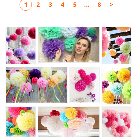
1
2
3
4
5
...
8
>