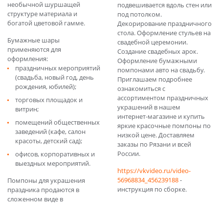
необычной шуршащей
подвешивается вдоль стен или
структуре материала и
под потолком.
богатой цветовой гамме.
Декорирование праздничного
стола. Оформление стульев на
Бумажные шары
свадебной церемонии.
применяются для
Создание свадебных арок.
оформления:
Оформление бумажными
праздничных мероприятий
помпонами авто на свадьбу.
(свадьба, новый год, день
Приглашаем подробнее
рождения, юбилей);
ознакомиться с
ассортиментом праздничных
торговых площадок и
украшений в нашем
витрин;
интернет-магазине и купить
помещений общественных
яркие красочные помпоны по
заведений (кафе, салон
низкой цене. Доставляем
красоты, детский сад);
заказы по Рязани и всей
России.
офисов, корпоративных и
выездных мероприятий.
https://vkvideo.ru/video-
56968834_456239188
-
Помпоны для украшения
инструкция по сборке.
праздника продаются в
сложенном виде в