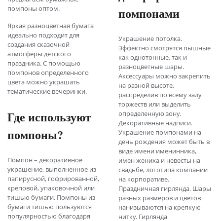
помпоны оптом.
помпонами
Яркая разноцветная бумага
идеально подходит для
Украшение потолка.
создания сказочной
Эффектно смотрятся пышные
атмосферы детского
как однотонные, так и
праздника. С помощью
разноцветные шары.
помпонов определенного
Аксессуары можно закрепить
цвета можно украшать
на разной высоте,
тематические вечеринки.
распределив по всему залу
торжеств или выделить
Где используют
определенную зону.
Декоративные надписи.
помпоны?
Украшение помпонами на
день рождения может быть в
виде имени именинника,
Помпон – декоративное
имен жениха и невесты на
украшение, выполненное из
свадьбе, логотипа компании
папирусной, гофрированной,
на корпоративе.
креповой, упаковочной или
Праздничная гирлянда. Шары
тишью бумаги. Помпоны из
разных размеров и цветов
бумаги тишью пользуются
нанизываются на крепкую
популярностью благодаря
нитку. Гирлянда