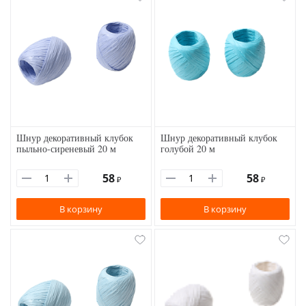
Шнур декоративный клубок
Шнур декоративный клубок
пыльно-сиреневый 20 м
голубой 20 м
58
58
₽
₽
В корзину
В корзину