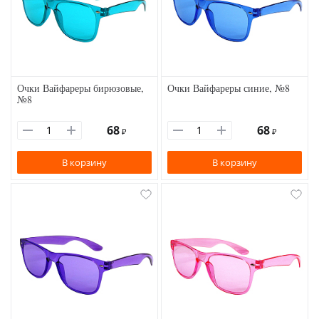
Очки Вайфареры бирюзовые,
Очки Вайфареры синие, №8
№8
68
68
₽
₽
В корзину
В корзину