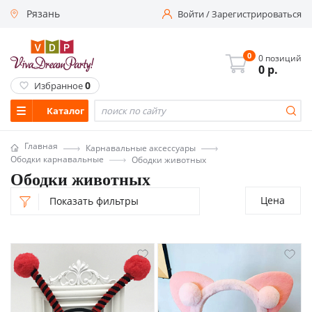
Рязань
Войти
/
Зарегистрироваться
0
0 позиций
0
р.
0
Избранное
Каталог
Главная
Карнавальные аксессуары
Ободки карнавальные
Ободки животных
Ободки животных
Цена
Показать фильтры