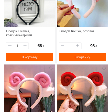
Ободок Пчелка,
Ободок Кошка, розовая
красный+черный
68
98
₽
₽
В корзину
В корзину