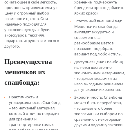
сочетающее в себе легкость,
хранение, подчеркнуть
прочность, привлекательную
бренд или просто добавить
цену и огромный выбор
ярких красок.
размеров и цветов. Они
Эстетичный внешний вид:
идеально подходят для
Мешочки из спанбонда
упаковки одежды, обуви,
выглядят аккуратно и
аксессуаров, текстиля,
современно, а
подарков, игрушек и многого
разнообразие цветов
другого.
позволяет подобрать
вариант под любой стиль.
Преимущества
Доступная цена: Спанбонд
является достаточно
мешочков из
экономичным материалом,
что делает мешочки из
спанбонда:
него выгодным решением
для упаковки и хранения.
Практичность и
Экологичность: Спанбонд
универсальность: Спанбонд
может быть переработан,
– это нетканый материал,
что делает его более
который отлично подходит
экологичным выбором по
для хранения и
сравнению с некоторыми
транспортировки самых
другими видами упаковки.
разнообразных предметов.