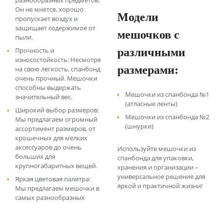
Он не мнется, хорошо
Модели
пропускает воздух и
защищает содержимое от
мешочков с
пыли.
различными
Прочность и
износостойкость: Несмотря
размерами:
на свою легкость, спанбонд
очень прочный. Мешочки
способны выдержать
Мешочки из спанбонда №1
значительный вес.
(атласные ленты)
Широкий выбор размеров:
Мешочки из спанбонда №2
Мы предлагаем огромный
(шнурки)
ассортимент размеров, от
крошечных для мелких
аксессуаров до очень
Используйте мешочки из
больших для
спанбонда для упаковки,
крупногабаритных вещей.
хранения и организации –
универсальное решение для
Яркая цветовая палитра:
яркой и практичной жизни!
Мы предлагаем мешочки в
самых разнообразных