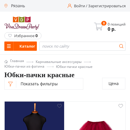
Рязань
Войти
/
Зарегистрироваться
0
0 позиций
0
р.
0
Избранное
Каталог
Главная
Карнавальные аксессуары
Юбки-пачки из фатина
Юбки-пачки красные
Юбки-пачки красные
Цена
Показать фильтры