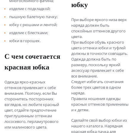
многослойного фатина;
юбку
изделие с подкладкой;
пышную балетную пачку;
При выборе яркого низа верх
юбку с рюшами и лентой;
наряда должен быть
спокойных оттенков другого
изделие с блестками;
цвета.
юбки в горошек.
При выборе обувь красного
цвета оттенки юбки и туфлей
С чем сочетается
должны в точности совпадать.
Одежда должна быть по
красная юбка
размеру, поскольку яркий
аксессуар привлекает к себе
все внимание.
Следует избегать сочетания
Одежда ярко-красных
более трех цветов в одном
оттенков привлекает к себе
наряде.
внимание. Поэтому, если Вы
Правила ношения одежды
сторонитесь посторонних
красных оттенков применимы
взглядов, но любите красный
и к детям.
цвет, отдайте предпочтение
приглушенным оттенкам
Сделайте свой выбор юбки из
лососевого, перламутрового
нашего каталога. Нарядная
или малинового цвета.
красная юбка пачка для